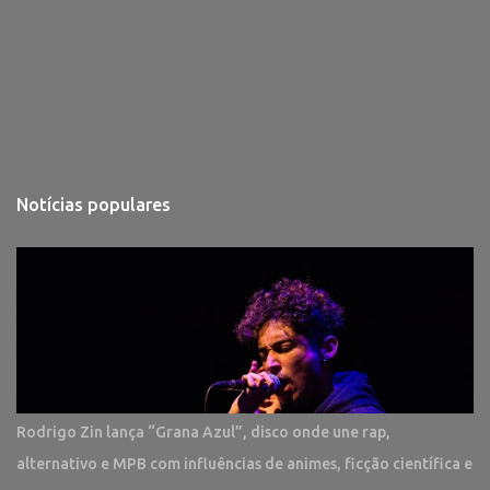
Notícias populares
Rodrigo Zin lança “Grana Azul”, disco onde une rap,
alternativo e MPB com influências de animes, ficção científica e