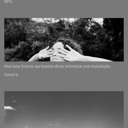
RPG
Mariana Soares apresenta show intimista com Instalação
Sonora