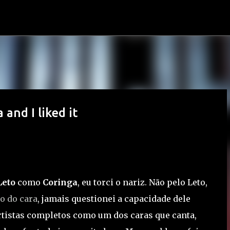
Pular para o conteúdo principal
and I liked it
Leto
como
Coringa
, eu torci o nariz. Não pelo Leto,
o do cara
, jamais questionei a capacidade dele
artistas completos como um dos caras que canta,