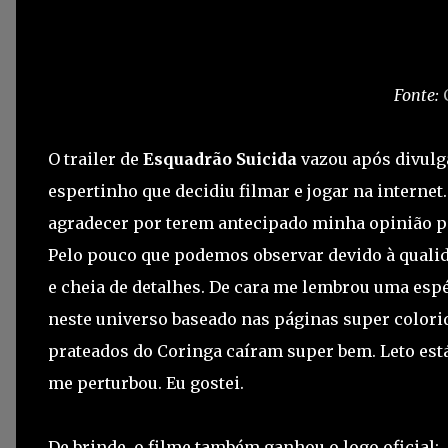
Fonte:
O trailer de
Esquadrão Suicida
vazou após divul
espertinho que decidiu filmar e jogar na internet
agradecer por terem antecipado minha opinião po
Pelo pouco que podemos observar devido à qualid
e cheia de detalhes. De cara me lembrou uma esp
neste universo baseado nas páginas super colori
prateados do Coringa caíram super bem. Leto está
me perturbou. Eu gostei.
De brinde, o filme também ganhou o logo oficial: