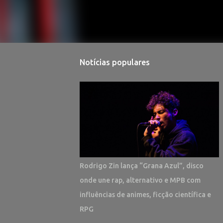
Notícias populares
Rodrigo Zin lança “Grana Azul”, disco
onde une rap, alternativo e MPB com
influências de animes, ficção científica e
RPG