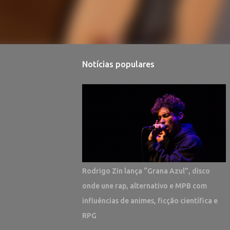
Notícias populares
Rodrigo Zin lança “Grana Azul”, disco
onde une rap, alternativo e MPB com
influências de animes, ficção científica e
RPG