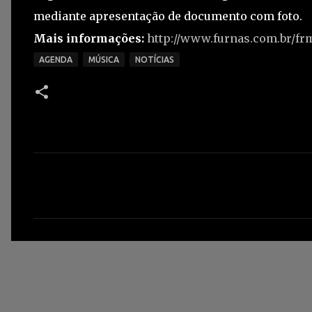
mediante apresentação de documento com foto.
Mais informações:
http://www.furnas.com.br/f
AGENDA
MÚSICA
NOTÍCIAS
C
o
m
e
n
t
á
r