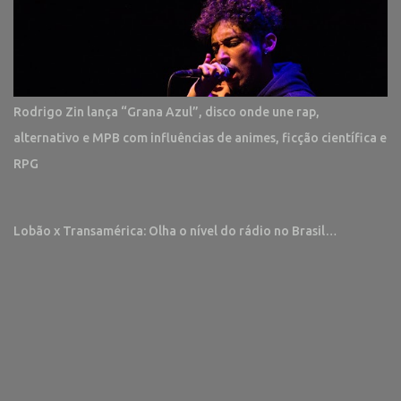
Rodrigo Zin lança “Grana Azul”, disco onde une rap,
alternativo e MPB com influências de animes, ficção científica e
RPG
Lobão x Transamérica: Olha o nível do rádio no Brasil…