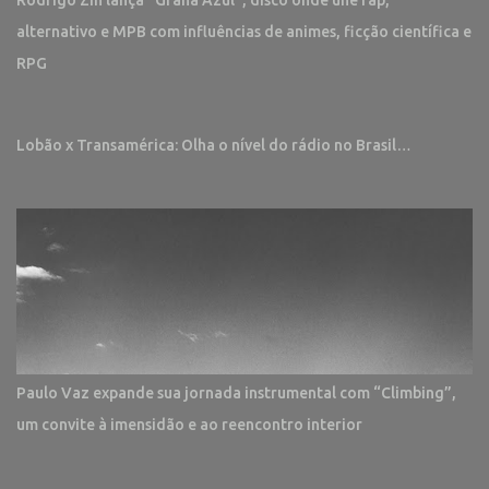
Rodrigo Zin lança “Grana Azul”, disco onde une rap,
alternativo e MPB com influências de animes, ficção científica e
RPG
Lobão x Transamérica: Olha o nível do rádio no Brasil…
Paulo Vaz expande sua jornada instrumental com “Climbing”,
um convite à imensidão e ao reencontro interior