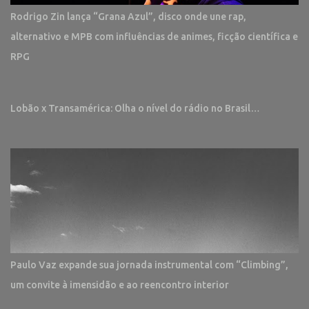
Rodrigo Zin lança “Grana Azul”, disco onde une rap,
alternativo e MPB com influências de animes, ficção científica e
RPG
Lobão x Transamérica: Olha o nível do rádio no Brasil…
Paulo Vaz expande sua jornada instrumental com “Climbing”,
um convite à imensidão e ao reencontro interior