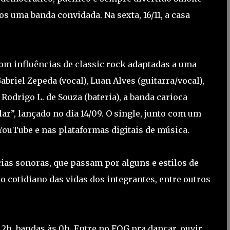
os uma banda convidada. Na sexta, 16/11, a casa
com influências de classic rock adaptadas a uma
iel Zepeda (vocal), Luan Alves (guitarra/vocal),
 Rodrigo L. de Souza (bateria), a banda carioca
lar”, lançado no dia 14/09. O single, junto com um
 YouTube e nas plataformas digitais de música.
ias sonoras, que passam por alguns e estilos de
 cotidiano das vidas dos integrantes, entre outros
às 2h, bandas às 0h. Entre no FOG pra dançar, ouvir