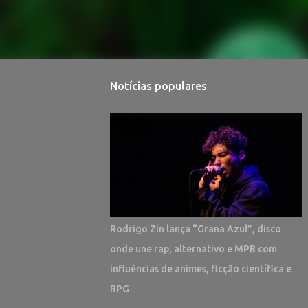
Notícias populares
Rodrigo Zin lança “Grana Azul”, disco
onde une rap, alternativo e MPB com
influências de animes, ficção científica e
RPG