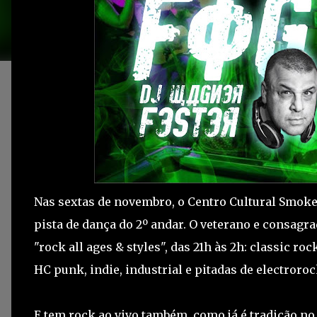
Nas sextas de novembro, o Centro Cultural Smoke
pista de dança do 2º andar. O veterano e consagr
"rock all ages & styles", das 21h às 2h: classic ro
HC punk, indie, industrial e pitadas de electroro
E tem rock ao vivo também, como já é tradição n