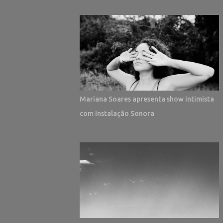
Mariana Soares apresenta show intimista
com Instalação Sonora