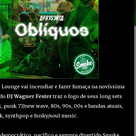
 Lounge vai incendiar e fazer fumaça na novíssima
ado
DJ Wagner Fester
traz o fogo de seus long sets
ck, punk 77/new wave, 80s, 90s, 00s e bandas atuais,
ck, synthpop e funky/soul music.
o democrático, pacífico e sempre divertido Smoke