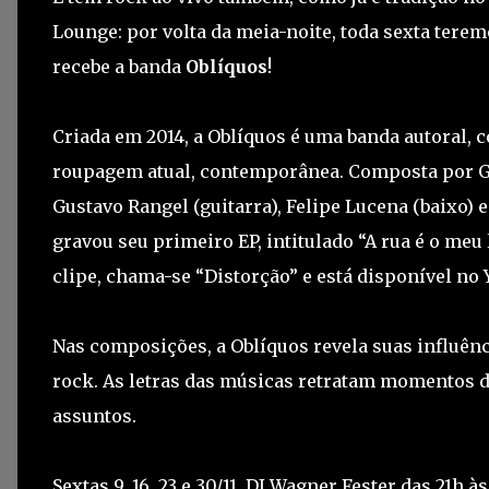
Lounge: por volta da meia-noite, toda sexta terem
recebe a banda
Oblíquos
!
Criada em 2014, a Oblíquos é uma banda autoral, 
roupagem atual, contemporânea. Composta por Gabr
Gustavo Rangel (guitarra), Felipe Lucena (baixo) e
gravou seu primeiro EP, intitulado “A rua é o meu 
clipe, chama-se “Distorção” e está disponível no
Nas composições, a Oblíquos revela suas influênc
rock. As letras das músicas retratam momentos do
assuntos.
Sextas 9, 16, 23 e 30/11. DJ Wagner Fester das 21h 