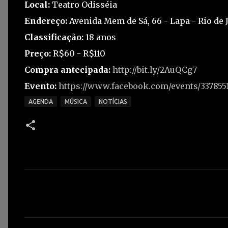
Local:
Teatro Odisséia
Endereço:
Avenida Mem de Sá, 66 - Lapa - Rio de 
Classificação:
18 anos
Preço:
R$60 - R$110
Compra antecipada:
http://bit.ly/2AuQCg7
Evento:
https://www.facebook.com/events/337855
AGENDA
MÚSICA
NOTÍCIAS
C
o
m