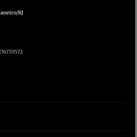
Janeiro/RJ
176770572