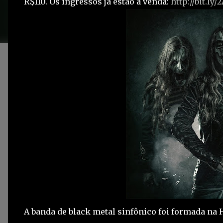
R$110. Os ingressos já estão à venda:
http://bit.ly
A banda de black metal sinfônico foi formada na