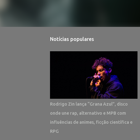
Notícias populares
Rodrigo Zin lança “Grana Azul”, disco
onde une rap, alternativo e MPB com
influências de animes, ficção científica e
RPG