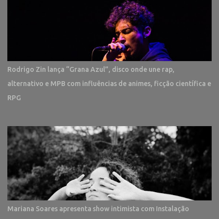
Rodrigo Zin lança “Grana Azul”, disco onde une rap,
alternativo e MPB com influências de animes, ficção científica e
RPG
Mariana Soares apresenta show intimista com Instalação