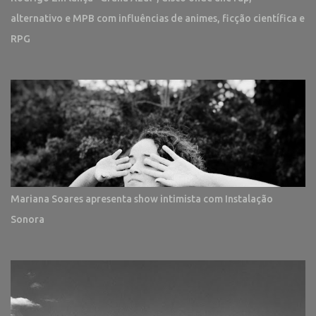
alternativo e MPB com influências de animes, ficção científica e
RPG
Mariana Soares apresenta show intimista com Instalação
Sonora