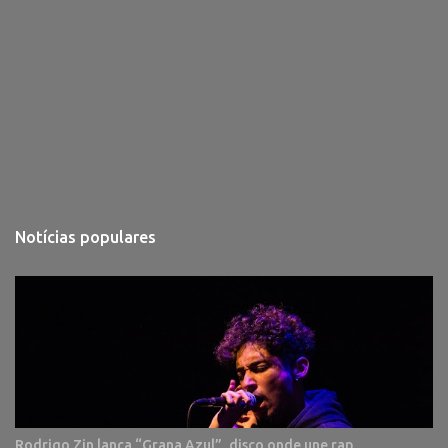
Notícias populares
Rodrigo Zin lança “Grana Azul”, disco onde une rap,