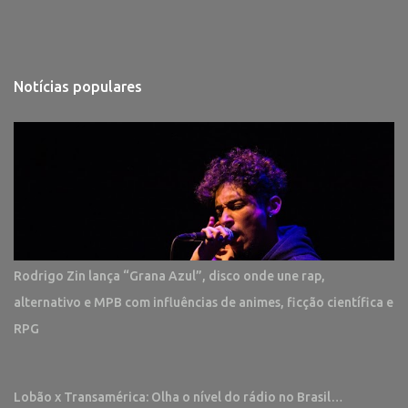
Notícias populares
Rodrigo Zin lança “Grana Azul”, disco onde une rap,
alternativo e MPB com influências de animes, ficção científica e
RPG
Lobão x Transamérica: Olha o nível do rádio no Brasil…