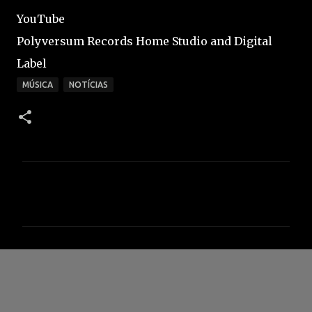
YouTube
Polyversum Records Home Studio and Digital
Label
MÚSICA
NOTÍCIAS
C
o
m
e
n
t
á