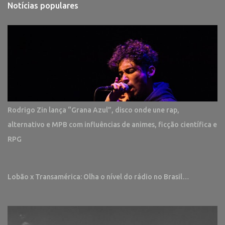
Notícias populares
Rodrigo Zin lança “Grana Azul”, disco onde une rap,
alternativo e MPB com influências de animes, ficção científica e
RPG
Lobão x Transamérica: Olha o nível do rádio no Brasil…