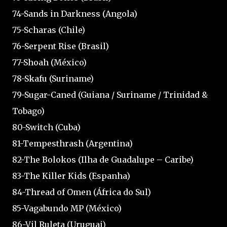
74-Sands in Darkness (Angola)
75-Scharas (Chile)
76-Serpent Rise (Brasil)
77-Shoah (México)
78-Skafu (Suriname)
79-Sugar-Caned (Guiana / Suriname / Trinidad &
Tobago)
80-Switch (Cuba)
81-Tempesthrash (Argentina)
82-The Bolokos (Ilha de Guadalupe – Caribe)
83-The Killer Kids (Espanha)
84-Thread of Omen (África do Sul)
85-Vagabundo MP (México)
86-Vil Ruleta (Uruguai)