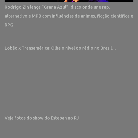
Rodrigo Zin lança “Grana Azul”, disco onde une rap,
alternativo e MPB com influências de animes, ficção científica e
RPG
Lobão x Transamérica: Olha o nível do rádio no Brasil…
Veja fotos do show do Esteban no RJ