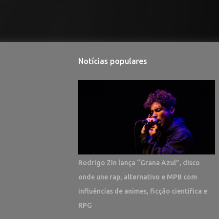
Notícias populares
Rodrigo Zin lança “Grana Azul”, disco
onde une rap, alternativo e MPB com
influências de animes, ficção científica e
RPG