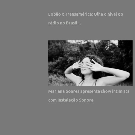
Lobão x Transamérica: Olha o nível do
rádio no Brasil…
Mariana Soares apresenta show intimista
com Instalação Sonora