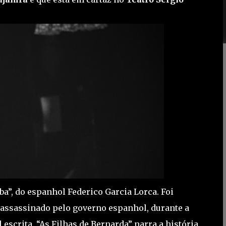
ba”, do espanhol Federico Garcia Lorca. Foi
r assassinado pelo governo espanhol, durante a
l escrita. “As Filhas de Bernarda” narra a história