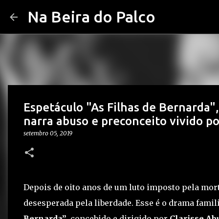
Na Beira do Palco
Espetáculo "As Filhas de Bernarda",
narra abuso e preconceito vivido p
setembro 05, 2019
Depois de oito anos de um luto imposto pela mo
desesperada pela liberdade. Esse é o drama fami
Bernarda”
, concebido e dirigido por
Clarisse Ab