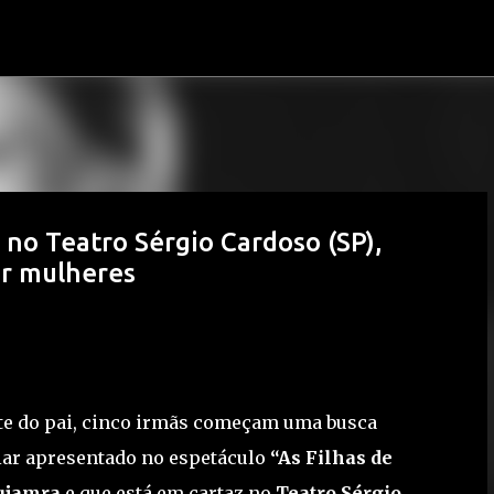
Pular para o conteúdo principal
 no Teatro Sérgio Cardoso (SP),
or mulheres
rte do pai, cinco irmãs começam uma busca
liar apresentado no espetáculo
“As Filhas de
ujamra
e que está em cartaz no
Teatro Sérgio