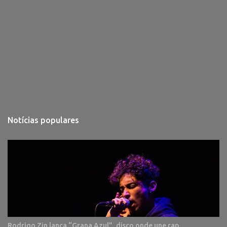
Notícias populares
Rodrigo Zin lança “Grana Azul”, disco onde une rap,