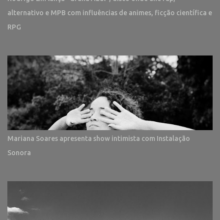
alternativo e MPB com influências de animes, ficção científica e
RPG
Mariana Soares apresenta show intimista com Instalação
Sonora