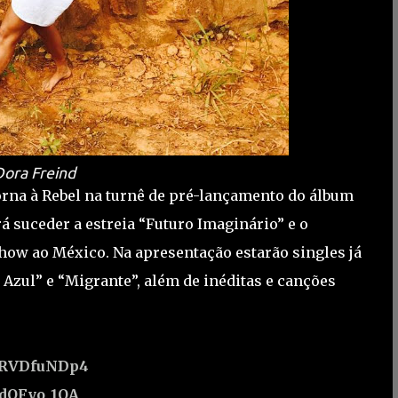
Dora Freind
orna à Rebel na turnê de pré-lançamento do álbum
irá suceder a estreia “Futuro Imaginário” e o
show ao México. Na apresentação estarão singles já
 Azul” e “Migrante”, além de inéditas e canções
uZRVDfuNDp4
mdQFyo_1OA