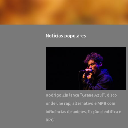
Notícias populares
Rodrigo Zin lança “Grana Azul”, disco
onde une rap, alternativo e MPB com
influências de animes, ficção científica e
RPG