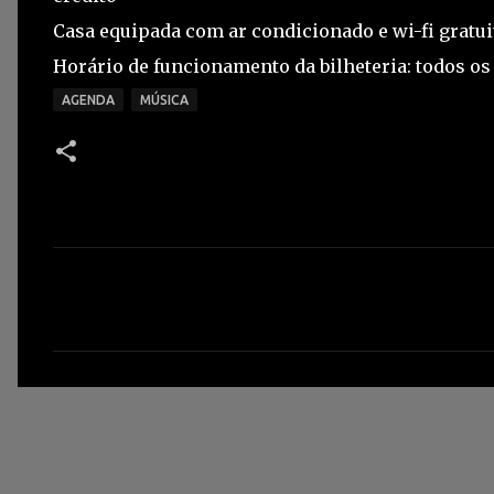
Casa equipada com ar condicionado e wi-fi gratui
Horário de funcionamento da bilheteria: todos os 
AGENDA
MÚSICA
C
o
m
e
n
t
á