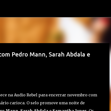
Pular para o conteúdo principal
 com Pedro Mann, Sarah Abdala e
ece na Audio Rebel para encerrar novembro com
ário carioca. O selo promove uma noite de
dro Mann
,
Sarah Abdala
e
Samantha Jones
. Os