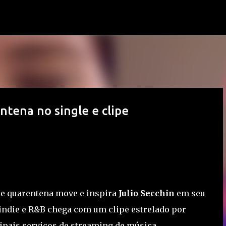
Pular para o conteúdo principal
ntena no single e clipe
e quarentena move e inspira
Julio Secchin
em seu
e indie e R&B chega com um clipe estrelado por
cipais serviços de streaming de música.