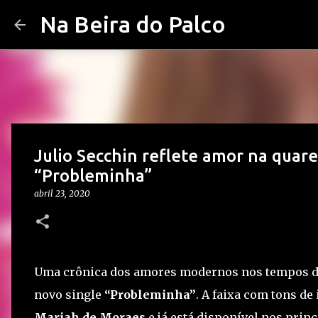
Na Beira do Palco
Julio Secchin reflete amor na quare
“Probleminha”
abril 23, 2020
Uma crônica dos amores modernos nos tempos d
novo single
“Probleminha”
. A faixa com tons d
Mariah de Moraes
e já está disponível nos prin