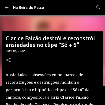
Pular para o conteúdo principal
Na Beira do Palco
Clarice Falcão destrói e reconstrói
ansiedades no clipe “Só + 6”
maio 05, 2020
Ansiedades e obsessões como marcos de
reconstruções e destruições moldam o
performático e hipnótico clipe de
“Só+6”
da
cantora, compositora e atriz
Clarice Falcão
.
Realizado pelo Teatro da Pombagira e dirigido