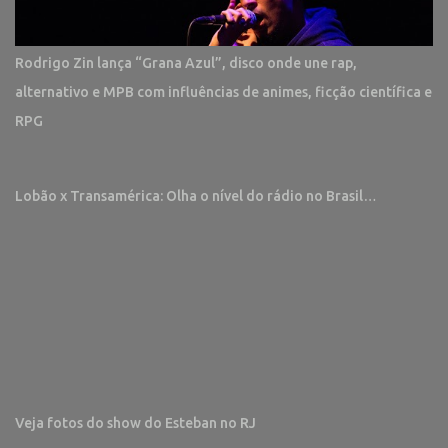
Rodrigo Zin lança “Grana Azul”, disco onde une rap,
alternativo e MPB com influências de animes, ficção científica e
RPG
Lobão x Transamérica: Olha o nível do rádio no Brasil…
Veja fotos do show do Esteban no RJ