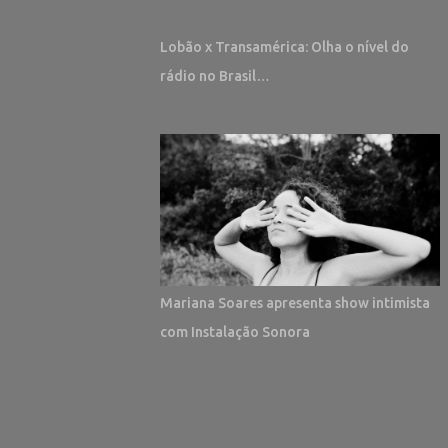
Lobão x Transamérica: Olha o nível do
rádio no Brasil…
Mariana Soares apresenta show intimista
com Instalação Sonora