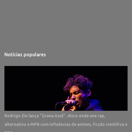
Notícias populares
Rodrigo Zin lança “Grana Azul”, disco onde une rap,
alternativo e MPB com influências de animes, ficção científica e