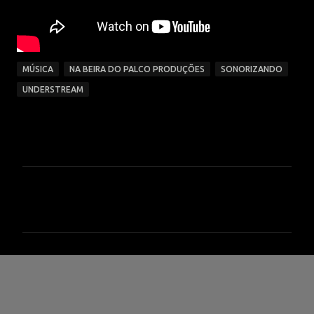
MÚSICA
NA BEIRA DO PALCO PRODUÇÕES
SONORIZANDO
UNDERSTREAM
C
o
m
e
n
t
á