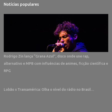
Notícias populares
Rodrigo Zin lança “Grana Azul”, disco onde une rap,
alternativo e MPB com influências de animes, ficção científica e
RPG
Lobão x Transamérica: Olha o nível do rádio no Brasil…