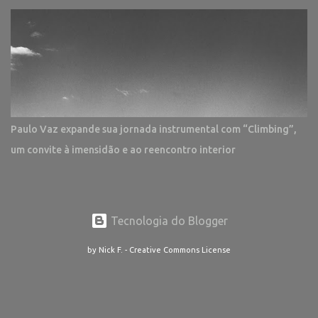
Paulo Vaz expande sua jornada instrumental com “Climbing”,
um convite à imensidão e ao reencontro interior
Tecnologia do Blogger
by Nick F. - Creative Commons License