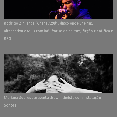
Rodrigo Zin lança “Grana Azul”, disco onde une rap,
alternativo e MPB com influências de animes, ficção científica e
RPG
Mariana Soares apresenta show intimista com Instalação
Sonora