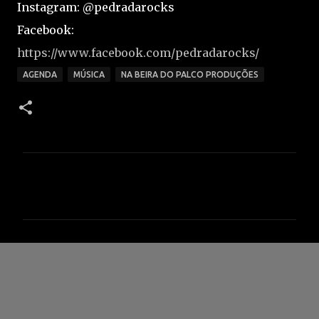
Instagram: @pedradarocks
Facebook:
https://www.facebook.com/pedradarocks/
AGENDA
MÚSICA
NA BEIRA DO PALCO PRODUÇÕES
C
o
m
e
n
t
á
r