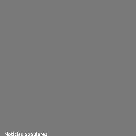
i
o
s
Notícias populares