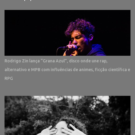
Rodrigo Zin lança “Grana Azul”, disco onde une rap,
alternativo e MPB com influências de animes, ficção científica e
RPG