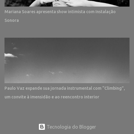
Mariana Soares apresenta show intimista com Instalação
Sonora
Paulo Vaz expande sua jornada instrumental com “Climbing”,
um convite à imensidão e ao reencontro interior
Tecnologia do Blogger