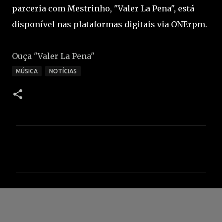
parceria com Mestrinho, "Valer La Pena", está
disponível nas plataformas digitais via ONErpm.
Ouça "Valer La Pena"
MÚSICA
NOTÍCIAS
C
o
m
e
n
t