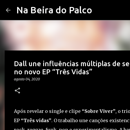
Na Beira do Palco
Dall une influências múltiplas de s
no novo EP “Três Vidas”
agosto 04, 2020
Após revelar o single e clipe
“Sobre Viver”
, o tr
EP
“Três vidas”
. O trabalho une canções existen
rock, reggae, funk, pop e experimentalismo. A ba