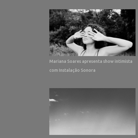
Mariana Soares apresenta show intimista
com Instalação Sonora