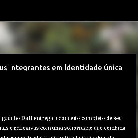
Pular para o conteúdo principal
eus integrantes em identidade única
io gaúcho
Dall
entrega o conceito completo de seu
ciais e reflexivas com uma sonoridade que combina
nda buscou traduzir a identidade individual de