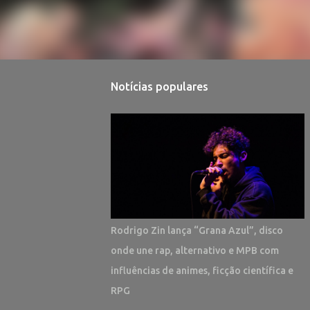
Notícias populares
Rodrigo Zin lança “Grana Azul”, disco
onde une rap, alternativo e MPB com
influências de animes, ficção científica e
RPG