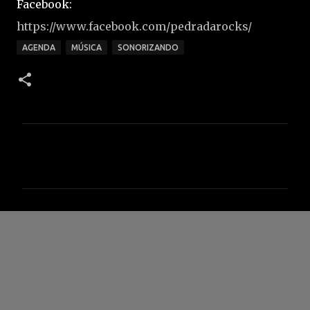
Facebook:
https://www.facebook.com/pedradarocks/
AGENDA
MÚSICA
SONORIZANDO
C
o
m
e
n
t
á
r
i