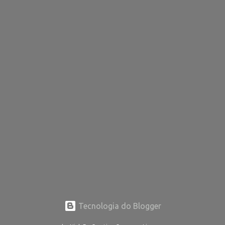
o
s
Tecnologia do Blogger