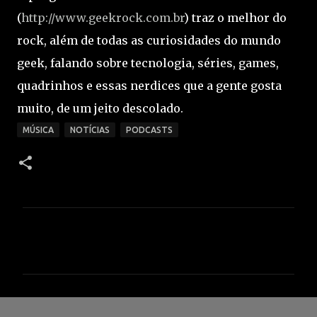
(
http://www.geekrock.com.br
) traz o melhor do
rock, além de todas as curiosidades do mundo
geek, falando sobre tecnologia, séries, games,
quadrinhos e essas nerdices que a gente gosta
muito, de um jeito descolado.
MÚSICA
NOTÍCIAS
PODCASTS
C
o
m
e
n