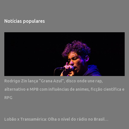
Notícias populares
Rodrigo Zin lança “Grana Azul”, disco onde une rap,
alternativo e MPB com influências de animes, ficção científica e
RPG
Lobão x Transamérica: Olha o nível do rádio no Brasil…