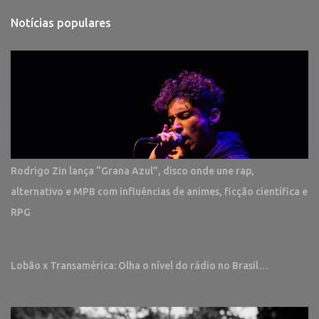
Notícias populares
Rodrigo Zin lança “Grana Azul”, disco onde une rap,
alternativo e MPB com influências de animes, ficção científica e
RPG
Lobão x Transamérica: Olha o nível do rádio no Brasil…