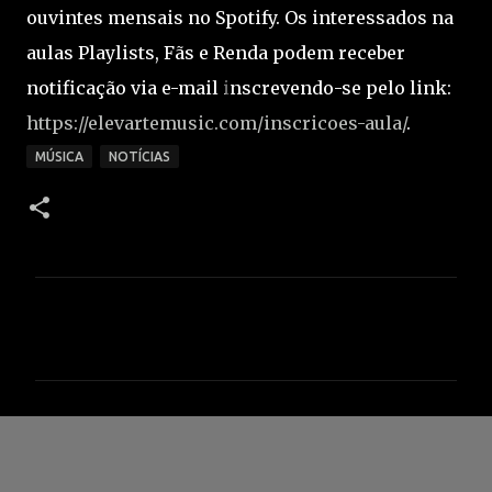
ouvintes mensais no Spotify. Os interessados na
aulas Playlists, Fãs e Renda podem receber
notificação via e-mail inscrevendo-se pelo link:
https://elevartemusic.com/inscricoes-aula/
.
MÚSICA
NOTÍCIAS
C
o
m
e
n
t