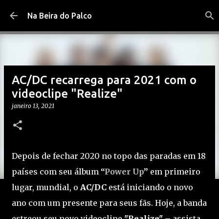
Pular para o conteúdo principal
Na Beira do Palco
AC/DC recarrega para 2021 com o
videoclipe "Realize"
janeiro 13, 2021
Depois de fechar 2020 no topo das paradas em 18
países com seu álbum
“
Power Up
”
em primeiro
lugar, mundial, o
AC/DC
está iniciando o novo
ano com um presente para seus fãs. Hoje, a banda
estreou seu novo videoclipe
"Realize"
– assista