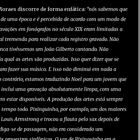
 Moraes discorre de forma enfática:
“nós sabemos que
s de uma época e é percebida de acordo com um modo de
ravações em fonógrafos no século XIX eram limitadas a
al tremenda para realizar cada registro gravado. Não
unca tivéssemos um João Gilberto cantando. Não
a qual as artes são produzidas. Isso quer dizer que se
 para fazer sua música. E isso não diminui em nada a
o contrário, estamos traduzindo Noel para um jovem que
je inclui uma gravação absolutamente limpa, com uma
em estar disponíveis. A produção das artes está sempre
 tempo todo. Pixinguinha, por exemplo, um dos maiores
e Louis Armstrong e trocou a flauta pelo sax depois de
 diga-se de passagem, não era considerado um
s orquestras sinfônicas. O sax de Pixinguinha era a