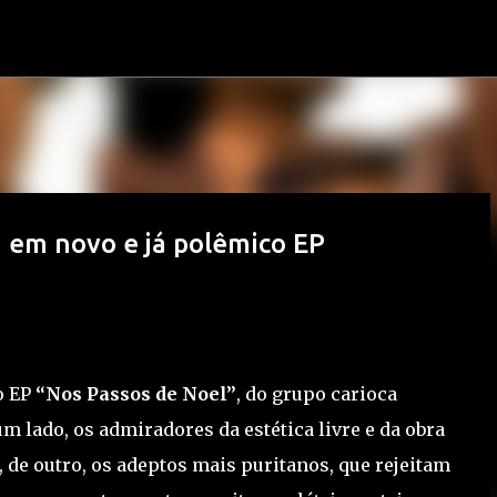
Pular para o conteúdo principal
 em novo e já polêmico EP
o EP
“Nos Passos de Noel”
, do grupo carioca
um lado, os admiradores da estética livre e da obra
, de outro, os adeptos mais puritanos, que rejeitam