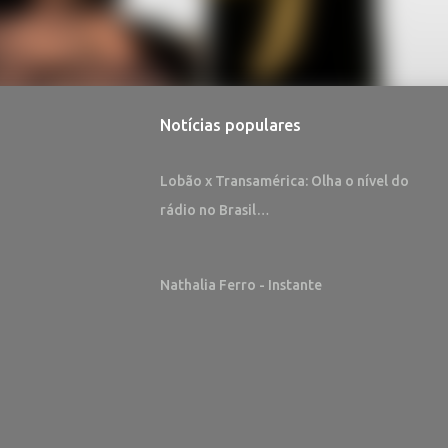
Notícias populares
Lobão x Transamérica: Olha o nível do
rádio no Brasil…
Nathalia Ferro - Instante