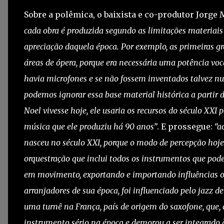
Sobre a polêmica, o baixista e co-produtor Jorge
cada obra é produzida segundo as limitações materiai
apreciação daquela época. Por exemplo, as primeiras g
áreas de ópera, porque era necessária uma potência voc
havia microfones e se não fossem inventados talvez n
podemos ignorar essa base material histórica a partir d
Noel vivesse hoje, ele usaria os recursos do século XXI
música que ele produziu há 90 anos”
. E prossegue:
“a
nasceu no século XXI, porque o modo de percepção ho
orquestração que inclui todos os instrumentos que pod
em movimento, exportando e importando influências o
arranjadores de sua época, foi influenciado pelo jazz d
uma turnê na França, país de origem do saxofone, que,
instrumento sério na época e demorou a ser integrado à