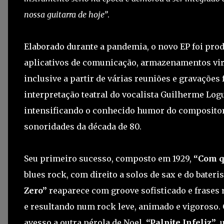
nossa guitarra de hoje”
.
Elaborado durante a pandemia, o novo EP foi prod
aplicativos de comunicação, armazenamentos virtu
inclusive a partir de várias reuniões e gravações f
interpretação teatral do vocalista Guilherme Logu
intensificando o conhecido humor do compositor
sonoridades da década de 80.
Seu primeiro sucesso, composto em 1929,
“Com q
blues rock, com direito a solos de sax e do bater
Zero”
reaparece com groove sofisticado e frases 
e resultando num rock leve, animado e vigoroso. 
avesso a outra pérola de Noel,
“Palpite Infeliz”
,