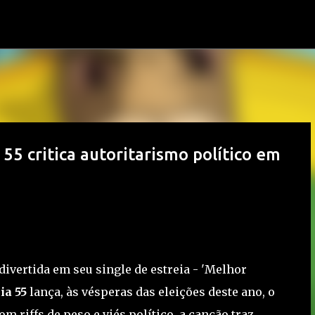
Pular para o conteúdo principal
 55 critica autoritarismo político em
ivertida em seu single de estreia - 'Melhor
ia 55
lança, às vésperas das eleições deste ano, o
Com riffs de peso e viés político, a canção traz