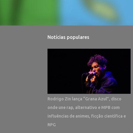
Notícias populares
Rodrigo Zin lança “Grana Azul”, disco
onde une rap, alternativo e MPB com
influências de animes, ficção científica e
RPG