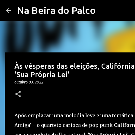
Na Beira do Palco
Às vésperas das eleições, Califórnia
'Sua Própria Lei'
outubro 03, 2022
Após emplacar uma melodia leve e uma temática d
Amiga' -, o quarteto carioca de pop punk
Californ
seu segundo trabalho autoral:
'Sua Própria Lei'
. 