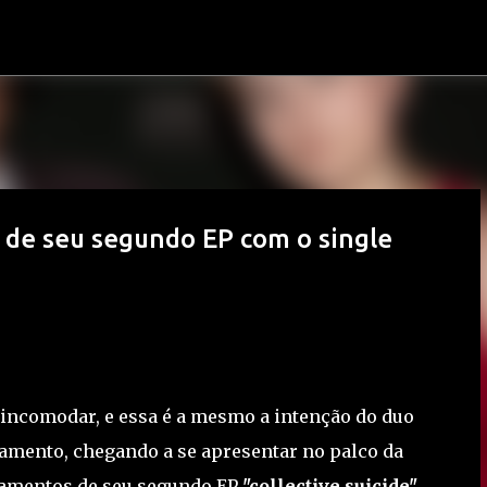
Pular para o conteúdo principal
s de seu segundo EP com o single
incomodar, e essa é a mesmo a intenção do duo
amento, chegando a se apresentar no palco da
nçamentos de seu segundo EP
"collective.suicide"