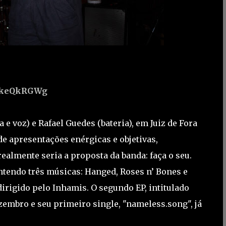
VakeQkRGWg
 voz) e Rafael Guedes (bateria), em Juiz de Fora
 de apresentações enérgicas e objetivas,
ealmente seria a proposta da banda: faça o seu.
ntendo três músicas: Hanged, Roses n’ Bones e
irigido pelo Inhamis. O segundo EP, intitulado
zembro e seu primeiro single, "nameless.song", já