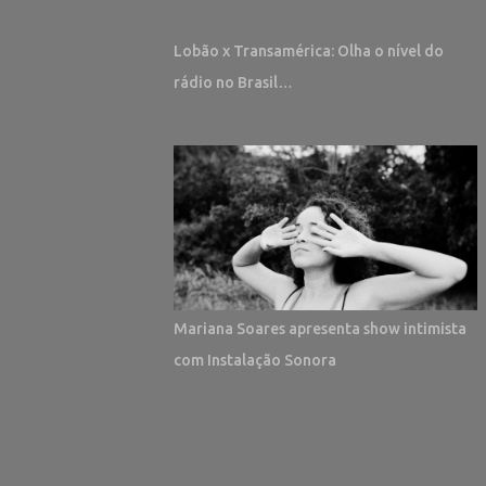
Lobão x Transamérica: Olha o nível do
rádio no Brasil…
Mariana Soares apresenta show intimista
com Instalação Sonora