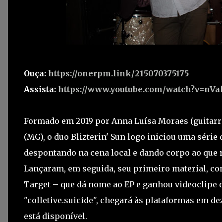
Ouça:
https://onerpm.link/215070375175
Assista:
https://www.youtube.com/watch?v=n
Formado em 2019 por Anna Luísa Moraes (guitarra e
(MG), o duo Blizterin' Sun logo iniciou uma série
despontando na cena local e dando corpo ao que r
Lançaram, em seguida, seu primeiro material, co
Target – que dá nome ao EP e ganhou videoclipe d
"colletive.suicide", chegará às plataformas em de
está disponível.