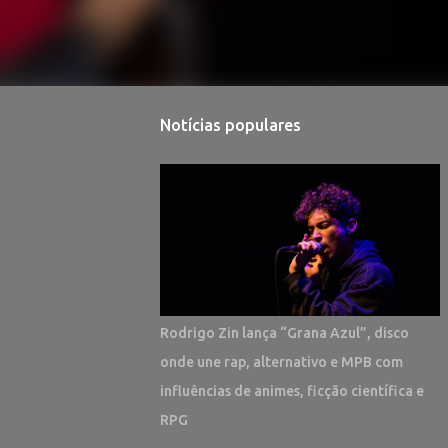
Notícias populares
Rodrigo Zin lança “Grana Azul”, disco
onde une rap, alternativo e MPB com
influências de animes, ficção científica e
RPG