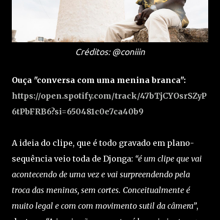
Créditos: @coniiin
Ouça "conversa com uma menina branca":
https://open.spotify.com/track/47bTjCYOsrSZyP
6tPbFRB6?si=650481c0e7ca40b9
A ideia do clipe, que é todo gravado em plano-
sequência veio toda de Djonga:
“é um clipe que vai
acontecendo de uma vez e vai surpreendendo pela
troca das meninas, sem cortes. Conceitualmente é
muito legal e com com movimento sutil da câmera”
,