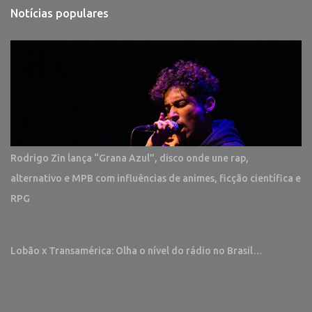
Notícias populares
Rodrigo Zin lança “Grana Azul”, disco onde une rap,
alternativo e MPB com influências de animes, ficção científica e
RPG
Lobão x Transamérica: Olha o nível do rádio no Brasil…