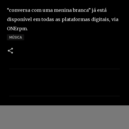
“conversa com uma menina branca” já está
disponível em todas as plataformas digitais, via
ONErpm.
MÚSICA
C
o
m
e
n
t
á