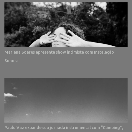
Mariana Soares apresenta show intimista com Instalação
Sonora
Paulo Vaz expande sua jornada instrumental com “Climbing”,