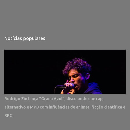
Notícias populares
Rodrigo Zin lança “Grana Azul”, disco onde une rap,
alternativo e MPB com influências de animes, ficção científica e
RPG