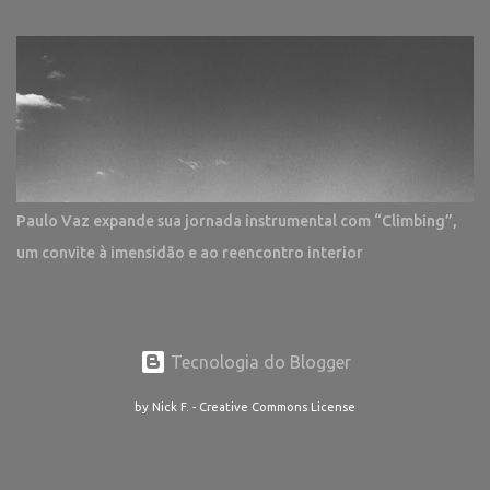
Paulo Vaz expande sua jornada instrumental com “Climbing”,
um convite à imensidão e ao reencontro interior
Tecnologia do Blogger
by Nick F. - Creative Commons License