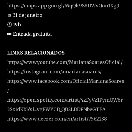
https://maps.app.goo.gl/MqQk9S8DWvQon1Xg9
📅 31 de janeiro
🕖 19h
🎟 Entrada gratuita
LINKS RELACIONADOS
https://www.youtube.com/MarianaSoaresOficial/
https://instagram.com/amarianasoares/
https://www.facebook.com/OficialMarianaSoares
/
https://open.spotify.com/artist/4zFyVz1PymQW6r
3Sz1dKbl?si=vgEWYCD_QB2LBDFNbeGTEA
https://www.deezer.com/en/artist/7562238