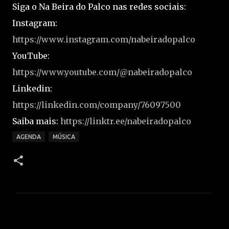
Siga o Na Beira do Palco nas redes sociais:
Instagram:
https://www.instagram.com/nabeiradopalco
YouTube:
https://www.youtube.com/@nabeiradopalco
Linkedin:
https://linkedin.com/company/76097500
Saiba mais:
https://linktr.ee/nabeiradopalco
AGENDA
MÚSICA
C
o