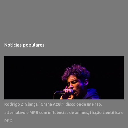
Notícias populares
Rodrigo Zin lança “Grana Azul”, disco onde une rap,
alternativo e MPB com influências de animes, ficção científica e
RPG