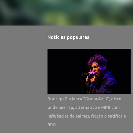
Notícias populares
Rodrigo Zin lança “Grana Azul”, disco
onde une rap, alternativo e MPB com
influências de animes, ficção científica e
RPG