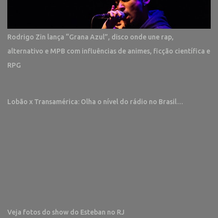
Rodrigo Zin lança “Grana Azul”, disco onde une rap,
alternativo e MPB com influências de animes, ficção científica e
RPG
Lobão x Transamérica: Olha o nível do rádio no Brasil…
Veja fotos do show do Esteban no RJ