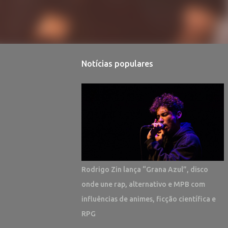
Notícias populares
Rodrigo Zin lança “Grana Azul”, disco
onde une rap, alternativo e MPB com
influências de animes, ficção científica e
RPG