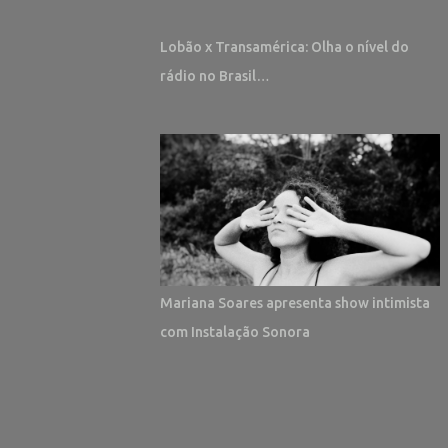
Lobão x Transamérica: Olha o nível do
rádio no Brasil…
Mariana Soares apresenta show intimista
com Instalação Sonora