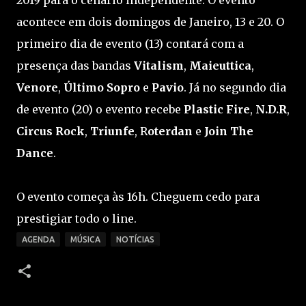
2019 para o cenário independente. O evento
acontece em dois domingos de Janeiro, 13 e 20. O
primeiro dia de evento (13) contará com a
presença das bandas
Vitalism
,
Maieuttica
,
Venore
,
Último Sopro
e
Pavio
. Já no segundo dia
de evento (20) o evento recebe
Plastic Fire
,
N.D.R
,
Circus Rock
,
Triunfe
, R
oterdan
e
Join The
Dance
.
O evento começa às 16h. Cheguem cedo para
prestigiar todo o line.
AGENDA
MÚSICA
NOTÍCIAS