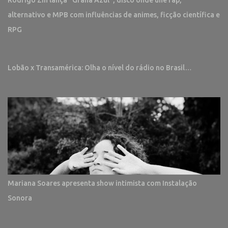
Rodrigo Zin lança “Grana Azul”, disco onde une rap,
alternativo e MPB com influências de animes, ficção científica e
RPG
Lobão x Transamérica: Olha o nível do rádio no Brasil…
Mariana Soares apresenta show intimista com Instalação
Sonora