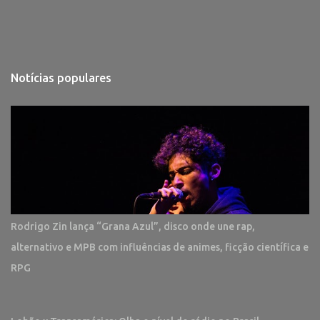
Notícias populares
Rodrigo Zin lança “Grana Azul”, disco onde une rap,
alternativo e MPB com influências de animes, ficção científica e
RPG