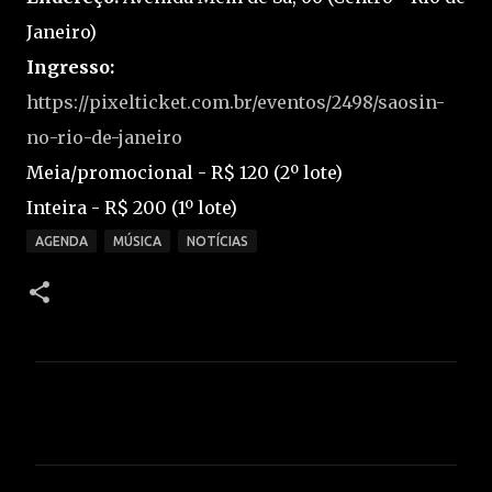
Janeiro)
Ingresso:
https://pixelticket.com.br/eventos/2498/saosin-
no-rio-de-janeiro
Meia/promocional - R$ 120 (2º lote)
Inteira - R$ 200 (1º lote)
AGENDA
MÚSICA
NOTÍCIAS
C
o
m
e