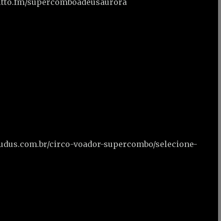
ditto.fm/supercomboadeusaurora
.tudus.com.br/circo-voador-supercombo/selecione-