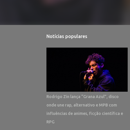
Notícias populares
Rodrigo Zin lança “Grana Azul”, disco
onde une rap, alternativo e MPB com
influências de animes, ficção científica e
RPG