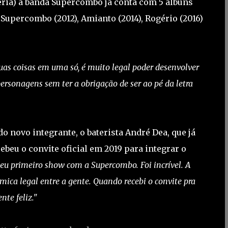
ateria) a banda Supercombo já conta com 5 álbuns
, Supercombo (2012), Amianto (2014), Rogério (2016)
as coisas em uma só, é muito legal poder desenvolver
personagens sem ter a obrigação de ser ao pé da letra
 novo integrante, o baterista André Dea, que já
beu o convite oficial em 2019 para integrar o
eu primeiro show com a Supercombo. Foi incrível. A
ica legal entre a gente. Quando recebi o convite pra
te feliz."