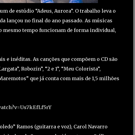
 de estúdio “Adeus, Aurora”. O trabalho leva o
a lançou no final do ano passado. As músicas
ao mesmo tempo funcionam de forma individual,
ais e inéditas. As canções que compõem o CD são
rgata”, Robozin”, “2 e 1”, “Meu Colorista”,
“Maremotos” que já conta com mais de 1,5 milhões
watch?v=Us7kEfLf5rY
oledo” Ramos (guitarra e voz), Carol Navarro