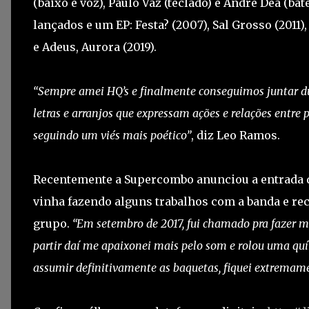
(baixo e voz), Paulo Vaz (teclado) e André Dea (b
lançados e um EP: Festa? (2007), Sal Grosso (2011)
e Adeus, Aurora (2019).
“Sempre amei HQ’s e finalmente conseguimos juntar du
letras e arranjos que expressam ações e relações entre 
seguindo um viés mais poético”
, diz Leo Ramos.
Recentemente a Supercombo anunciou a entrada do
vinha fazendo alguns trabalhos com a banda e rece
grupo.
“Em setembro de 2017, fui chamado pra fazer m
partir daí me apaixonei mais pelo som e rolou uma quím
assumir definitivamente as baquetas, fiquei extremamen