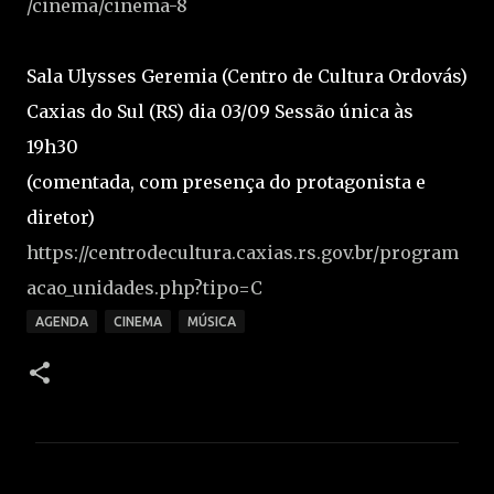
/cinema/cinema-8
Sala Ulysses Geremia (Centro de Cultura Ordovás)
Caxias do Sul (RS) dia 03/09 Sessão única às
19h30
(comentada, com presença do protagonista e
diretor)
https://centrodecultura.caxias.rs.gov.br/program
acao_unidades.php?tipo=C
AGENDA
CINEMA
MÚSICA
C