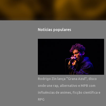
Notícias populares
Rodrigo Zin lança “Grana Azul”, disco
onde une rap, alternativo e MPB com
influências de animes, ficção científica e
RPG