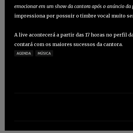
emocionar em um show da cantora após o anúncio da p
impressiona por possuir o timbre vocal muito se
A live acontecerá a partir das 17 horas no perfil
contará com os maiores sucessos da cantora.
AGENDA
MÚSICA
C
o
m
e