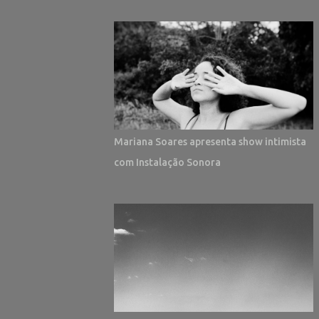
Mariana Soares apresenta show intimista
com Instalação Sonora