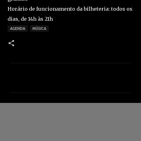
Horário de funcionamento da bilheteria: todos os
dias, de 14h às 21h
AGENDA
MÚSICA
C
o
m
e
n
t
á
r