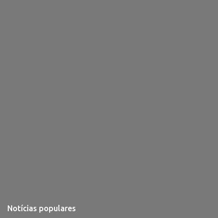
i
o
s
Notícias populares