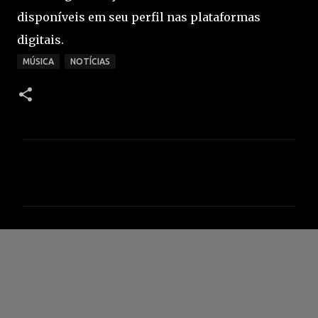
disponíveis em seu perfil nas plataformas
digitais.
MÚSICA
NOTÍCIAS
C
o
m
e
n
t
á
r