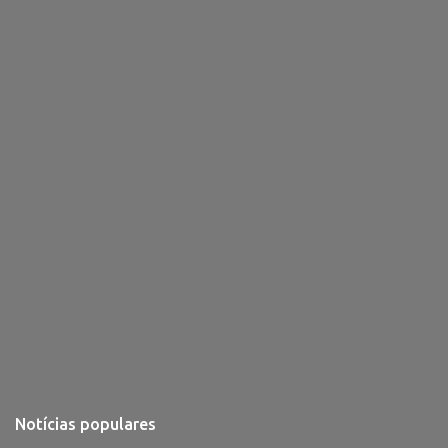
i
o
s
Notícias populares