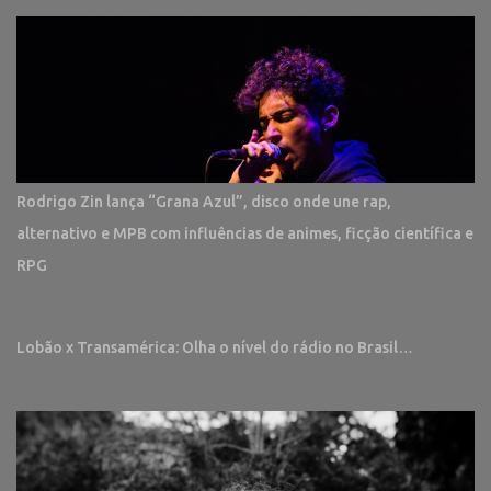
Rodrigo Zin lança “Grana Azul”, disco onde une rap,
alternativo e MPB com influências de animes, ficção científica e
RPG
Lobão x Transamérica: Olha o nível do rádio no Brasil…