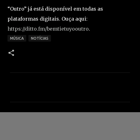
“Outro” já está disponível em todas as
plataformas digitais. Ouça aqui:
https://ditto.fm/bemtietuyooutro
.
MÚSICA
NOTÍCIAS
C
o
m
e
n
t
á