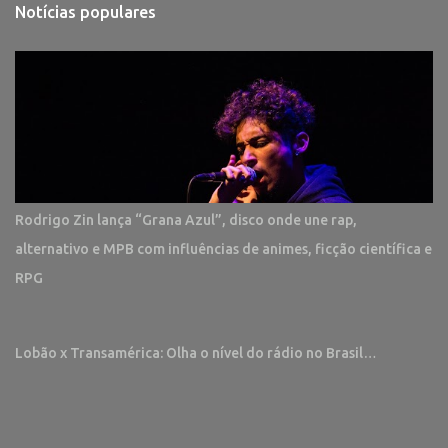
Notícias populares
Rodrigo Zin lança “Grana Azul”, disco onde une rap,
alternativo e MPB com influências de animes, ficção científica e
RPG
Lobão x Transamérica: Olha o nível do rádio no Brasil…