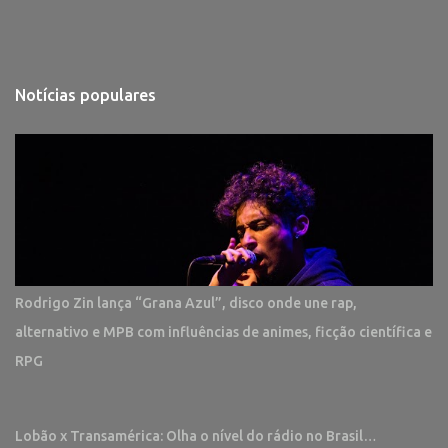
Notícias populares
Rodrigo Zin lança “Grana Azul”, disco onde une rap,
alternativo e MPB com influências de animes, ficção científica e
RPG
Lobão x Transamérica: Olha o nível do rádio no Brasil…