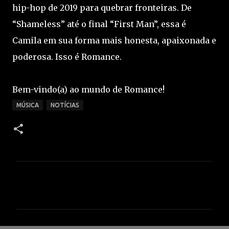
hip-hop de 2019 para quebrar fronteiras. De
“Shameless” até o final “First Man”, essa é
Camila em sua forma mais honesta, apaixonada e
poderosa. Isso é Romance.
Bem-vindo(a) ao mundo de Romance!
MÚSICA
NOTÍCIAS
C
o
m
e