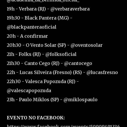
19h - Verbara (RJ) - @verbaraverbara
19h30 - Black Pantera (MG) -
@blackpanteraoficial
20h - A confirmar
20h30 - O Vento Solar (SP) - @oventosolar
21h - Folks (RJ) - @folksoficial
21h30 - Canto Cego (RJ) - @cantocego
22h - Lucas Silveira (Fresno) (RS) - @lucasfresno
22h30 - Valesca Popozuda (RJ) -
@valescapopozuda
23h - Paulo Miklos (SP) - @miklospaulo
EVENTO NO FACEBOOK:
https://www.facebook.com/events/50909491336