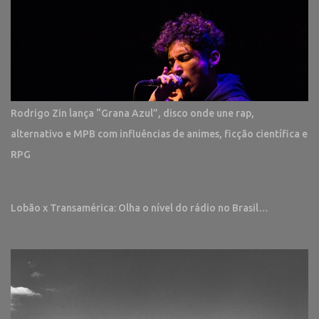
Rodrigo Zin lança “Grana Azul”, disco onde une rap,
alternativo e MPB com influências de animes, ficção científica e
RPG
Lobão x Transamérica: Olha o nível do rádio no Brasil…