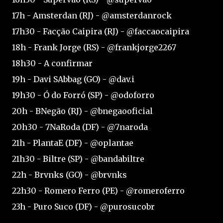
17h - Amsterdan (RJ) - @amsterdanrock
17h30 - Facção Caipira (RJ) - @faccaocaipira
18h - Frank Jorge (RS) - @frankjorge2267
18h30 - A confirmar
19h - Davi SAbbag (GO) - @dav.i
19h30 - Ó do Forró (SP) - @odoforro
20h - BNegão (RJ) - @bnegaooficial
20h30 - 7NaRoda (DF) - @7naroda
21h - PlantaE (DF) - @oplantae
21h30 - Biltre (SP) - @bandabiltre
22h - Brvnks (GO) - @brvnks
22h30 - Romero Ferro (PE) - @romeroferro
23h - Puro Suco (DF) - @purosucobr