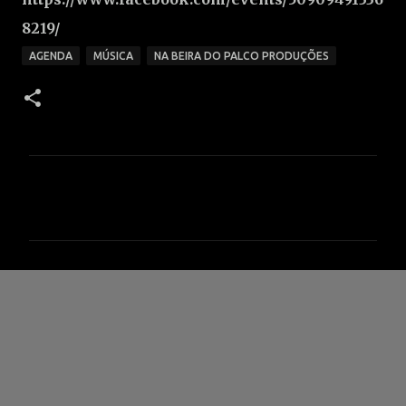
8219/
AGENDA
MÚSICA
NA BEIRA DO PALCO PRODUÇÕES
C
o
m
e
n
t
á
r
i