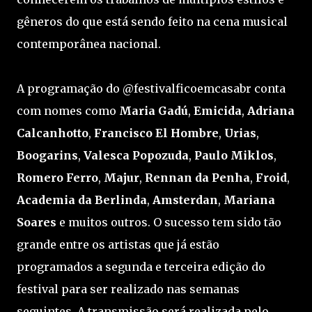
gêneros do que está sendo feito na cena musical
contemporânea nacional.
A programação do @festivalficoemcasabr conta
com nomes como
Maria Gadú
,
Emicida
,
Adriana
Calcanhotto
,
Francisco El Hombre
,
Urias
,
Boogarins
,
Valesca Popozuda
,
Paulo Miklos
,
Romero Ferro
,
Majur
,
Rennan da Penha
,
Froid
,
Academia da Berlinda
,
Amsterdan
,
Mariana
Soares
e muitos outros. O sucesso tem sido tão
grande entre os artistas que já estão
programados a segunda e terceira edição do
festival para ser realizado nas semanas
seguintes. A transmissão será realizada pelo