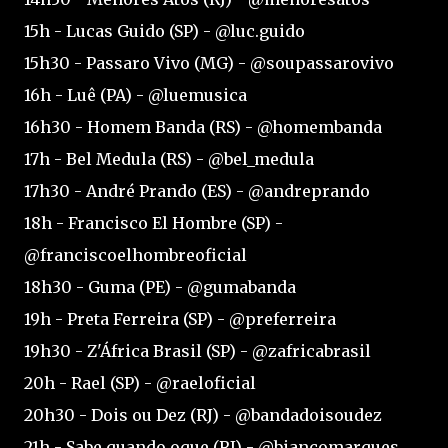
15h - Lucas Guido (SP) - @luc.guido
15h30 - Passaro Vivo (MG) - @soupassarovivo
16h - Luê (PA) - @luemusica
16h30 - Homem Banda (RS) - @homembanda
17h - Bel Medula (RS) - @bel_medula
17h30 - André Prando (ES) - @andreprando
18h - Francisco El Hombre (SP) -
@franciscoelhombreoficial
18h30 - Guma (PE) - @gumabanda
19h - Preta Ferreira (SP) - @preferreira
19h30 - Z'África Brasil (SP) - @zafricabrasil
20h - Rael (SP) - @raeloficial
20h30 - Dois ou Dez (RJ) - @bandadoisoudez
21h - Sabe quando oque (RJ) - @biancomarques