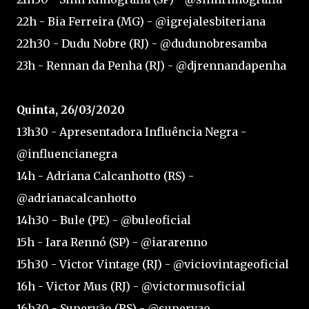
22h - Bia Ferreira (MG) - @igrejalesbiteriana
22h30 - Dudu Nobre (RJ) - @dudunobresamba
23h - Rennan da Penha (RJ) - @djrennandapenha
Quinta, 26/03/2020
13h30 - Apresentadora Influência Negra -
@influencianegra
14h - Adriana Calcanhotto (RS) -
@adrianacalcanhotto
14h30 - Bule (PE) - @buleoficial
15h - Iara Rennó (SP) - @iararenno
15h30 - Victor Vintage (RJ) - @viciovintageoficial
16h - Victor Mus (RJ) - @victormusoficial
16h30 - Supervão (RS) - @supervao