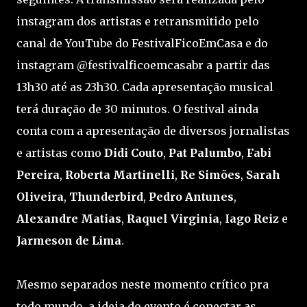
instagram dos artistas e retransmitido pelo
canal de YouTube do FestivalFicoEmCasa e do
instagram @festivalficoemcasabr a partir das
13h30 até as 23h30. Cada apresentação musical
terá duração de 30 minutos. O festival ainda
conta com a apresentação de diversos jornalistas
e artistas como
Didi Couto
,
Pat Palumbo
,
Fabi
Pereira
,
Roberta Martinelli
,
Re Simões
,
Sarah
Oliveira
,
Thunderbird
,
Pedro Antunes
,
Alexandre Matias
,
Raquel Virginia
,
Iago Reiz
e
Jarmeson de Lima
.
Mesmo separados neste momento crítico pra
todo mundo, a ideia do evento é conectar as