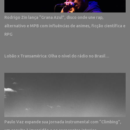
Rodrigo Zin lança “Grana Azul”, disco onde une rap,
alternativo e MPB com influências de animes, ficção científica e
RPG
Lobão x Transamérica: Olha o nível do rádio no Brasil…
Paulo Vaz expande sua jornada instrumental com “Climbing”,