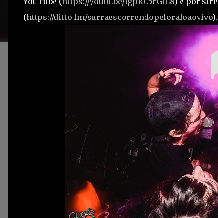
YouTube (
https://youtu.be/lgpkC5rGfL8
) e por str
(
https://ditto.fm/surraescorrendopeloraloaovivo
).