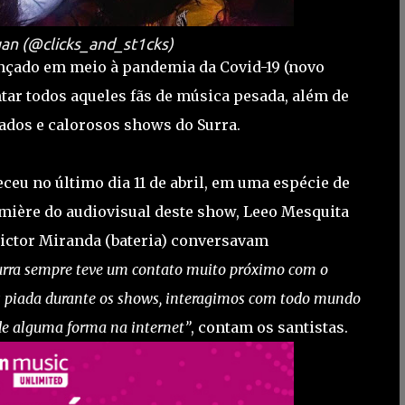
an (@clicks_and_st1cks)
ançado em meio à pandemia da Covid-19 (novo
ar todos aqueles fãs de música pesada, além de
ados e calorosos shows do Surra.
eceu no último dia 11 de abril, em uma espécie de
emière do audiovisual deste show, Leeo Mesquita
 Victor Miranda (bateria) conversavam
Surra sempre teve um contato muito próximo com o
s piada durante os shows, interagimos com todo mundo
 de alguma forma na internet”
, contam os santistas.