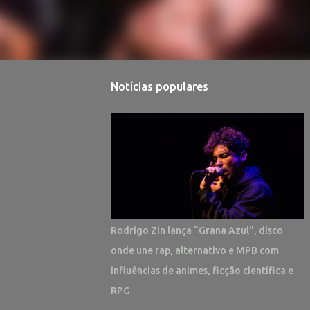
Notícias populares
Rodrigo Zin lança “Grana Azul”, disco
onde une rap, alternativo e MPB com
influências de animes, ficção científica e
RPG